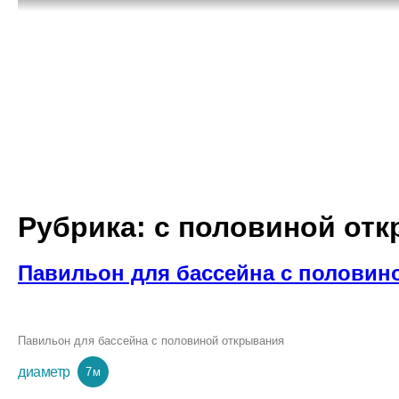
Рубрика:
с половиной от
Павильон для бассейна с половин
Павильон для бассейна с половиной открывания
диаметр
7 м