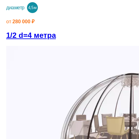
диаметр
4,5 м
от
280 000 ₽
1/2 d=4 метра