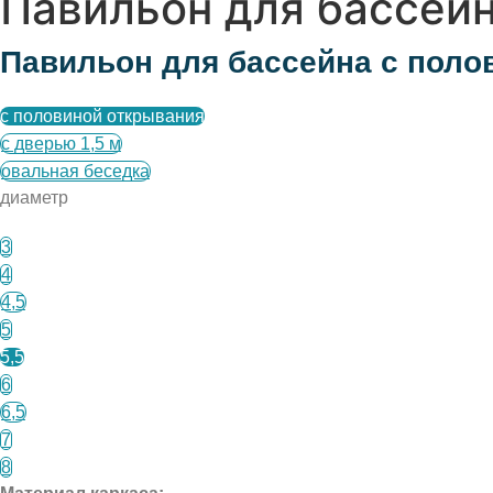
Павильон для бассейн
Павильон для бассейна с поло
с половиной открывания
с дверью 1,5 м
овальная беседка
диаметр
3
4
4,5
5
5,5
6
6,5
7
8