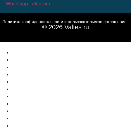
Whatsapp
Telegram
Политика конфиденциальности и пользовательское соглашение.
© 2026 Valtes.ru
ПРОДУКЦИЯ
ПРОЕКТЫ
НОВОСТИ
ОТЗЫВЫ
БЛОГ
КОНТАКТЫ
ПРОДУКЦИЯ
ПРОЕКТЫ
НОВОСТИ
ОТЗЫВЫ
БЛОГ